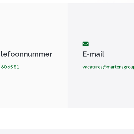
elefoonnummer
E-mail
 60 65 81
vacatures@martensgrou