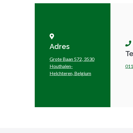
Adres
T
Grote Baan 572, 3530
Houthalen-
011
Helchteren, Belgium