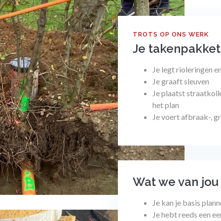
TROTS OP ONS WERK
Je takenpakket
Je legt rioleringen
Je graaft sleuven
Je plaatst straatkol
het plan
Je voert afbraak-, g
Wat we van jou
Je kan je basis plan
Je hebt reeds een e