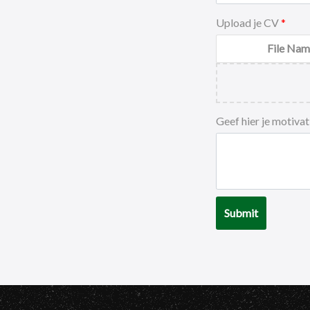
Upload je CV
File Nam
Geef hier je motiva
Submit