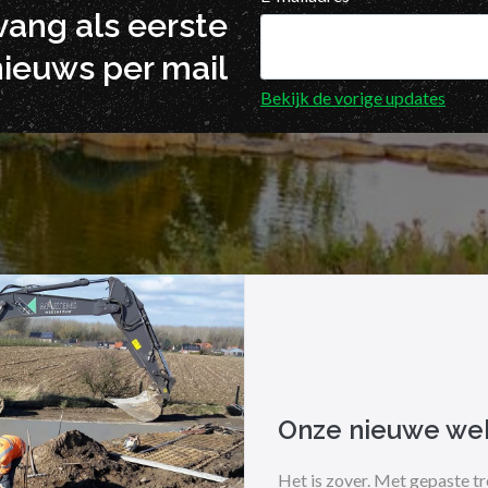
tvang als eerste
nieuws per mail
Bekijk de vorige updates
Onze nieuwe web
Het is zover. Met gepaste t