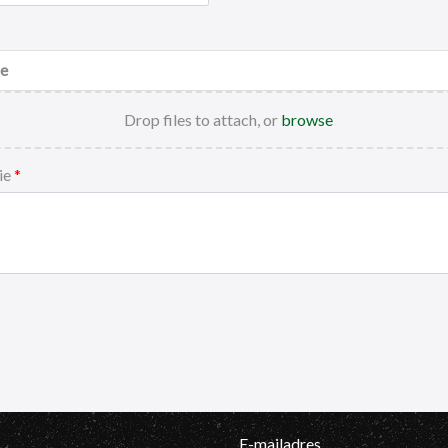
e
Drop files to attach, or
browse
tie
E-mailadres