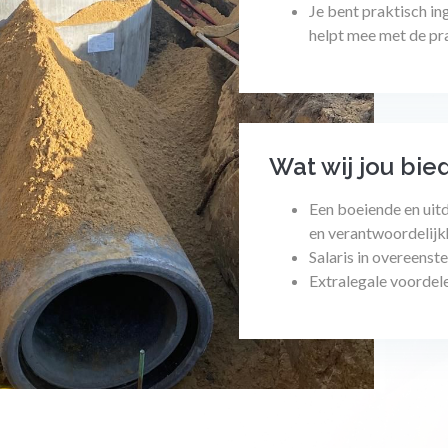
Je bent praktisch in
helpt mee met de pra
Wat wij jou bie
Een boeiende en uit
en verantwoordelijk
Salaris in overeens
Extralegale voordel