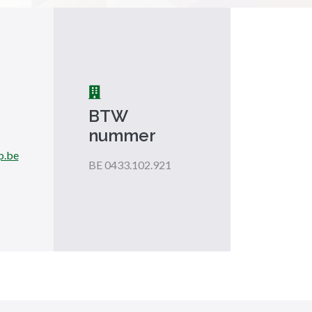
BTW
nummer
p.be
BE 0433.102.921