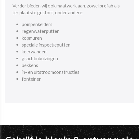
Verder bieden wij ook maatwerk aan, zowel prefab als
ter plaatste gestort, onder andere:
pompenkelders
regenwaterputten
kopmuren
speciale inspectieputten
keerwanden
grachtinbuizingen
bekkens
in- en uitstroomconstructies
fonteinen