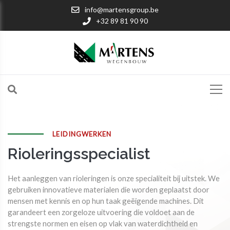
info@martensgroup.be
+32 89 81 90 90
Riolering
LEIDINGWERKEN
Rioleringsspecialist
Het aanleggen van rioleringen is onze specialiteit bij uitstek. We
gebruiken innovatieve materialen die worden geplaatst door
mensen met kennis en op hun taak geëigende machines. Dit
garandeert een zorgeloze uitvoering die voldoet aan de
strengste normen en eisen op vlak van waterdichtheid en